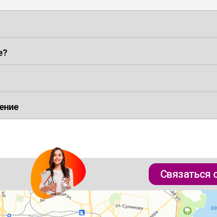
е?
ение
Связаться