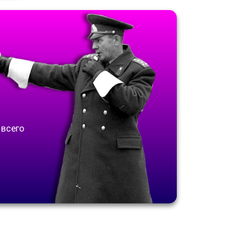
Ь
 всего