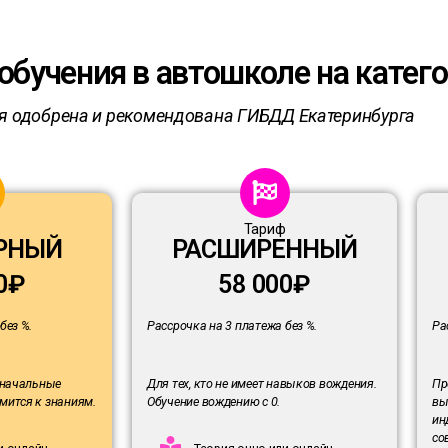
бучения в автошколе на катего
я одобрена и рекомендована ГИБДД Екатеринбурга
ф
Тариф
РНЫЙ
РАСШИРЕННЫЙ
0₽
58 000₽
без %.
Рассрочка на 3 платежа без %.
Ра
воначальные
Для тех, кто не имеет навыков вождения.
Пр
мится к знаниям.
Обучение вождению с 0.
вы
ин
со