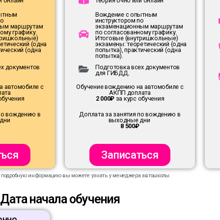
и онлайн
Теория очно или онлайн
пытным
Вождение с опытным
по
инструктором по
ным маршрутам
экзаменационным маршрутам
ому графику.
по согласованному графику.
тришкольные)
Итоговые (внутришкольные)
етический (одна
экзамены: теоретический (одна
тический (одна
попытка), практический (одна
попытка).
ех документов
Подготовка всех документов
для ГИБДД.
а автомобиле с
Обучение вождению на автомобиле с
лата
АКПП доплата
обучения
2 000₽
за курс обучения
по вождению в
Доплата за занятия по вождению в
 дни
выходные дни
8 500₽
ться
Записаться
е подробную информацию вы можете узнать у менеджера автошколы.
Дата начала обучения
онно