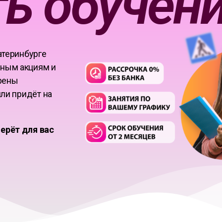
ь обучен
атеринбурге
нным акциям и
трены
или придёт на
ерёт для вас