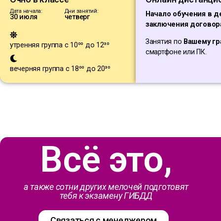
Дата начала:
Дни занятий:
Начало обучения в д
30 июля
четверг
заключения договор
Занятия по
Вашему гр
утренняя группа с 10⁰⁰ до 12³⁰
смартфоне или ПК.
вечерняя группа с 18⁰⁰ до 20³⁰
Всё это,​
а также сотни других мелочей подготовят
тебя к экзамену ГИБДД​
Связаться с менеджером