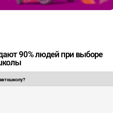
адают 90% людей при выборе
школы
 автошколу?