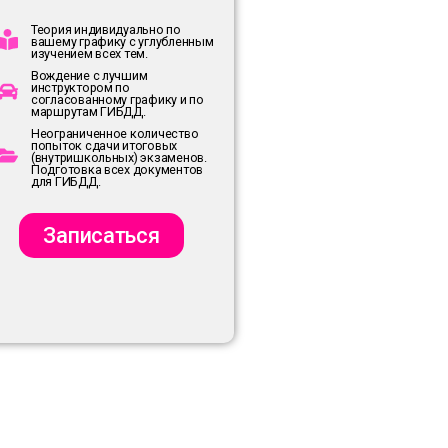
Теория индивидуально по
вашему графику с углубленным
изучением всех тем.
Вождение с лучшим
инструктором по
согласованному графику и по
маршрутам ГИБДД.
Неограниченное количество
попыток сдачи итоговых
(внутришкольных) экзаменов.
Подготовка всех документов
для ГИБДД.
Записаться