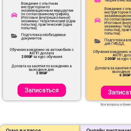
Теория очно ил
Вождение с опытным
инструктором по
Вождение с о
экзаменационным маршрутам
инструктором 
по согласованному графику.
экзаменацион
Итоговые (внутришкольные)
по согласованн
экзамены: теоретический (одна
Итоговые (вну
попытка), практический (одна
экзамены: теор
попытка).
попытка), прак
попытка).
Подготовка необходимых
документов
Подготовка вс
для ГИБДД.
Обучение вождению на автомобиле с
Обучение вождению н
АКПП доплата
АКПП доп
2 000₽
за курс обучения
2 000₽
за курс 
Доплата за занятия по вождению в
Доплата за занятия 
выходные дни
выходные
3 000₽
6 300₽
Записаться
Записа
Все вопросы и боле
Очно в классе
Онлайн дистанци