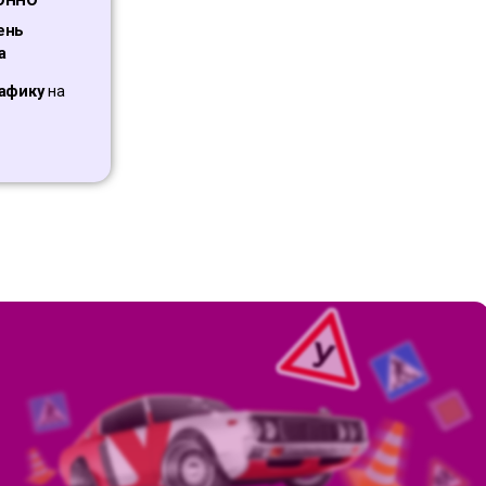
ень
а
афику
на