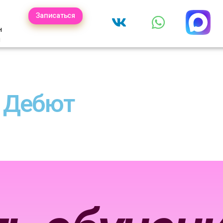
Записаться
н
ы
 Дебют