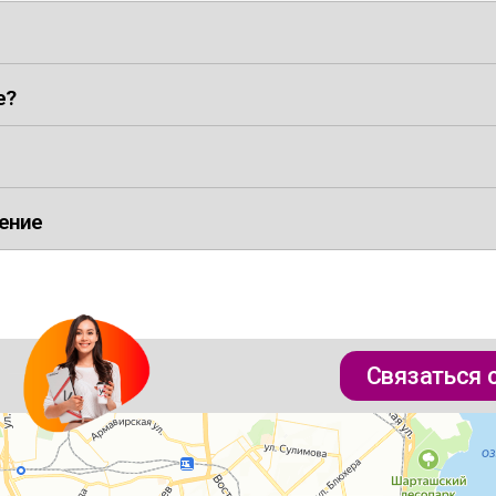
е?
ение
Связаться