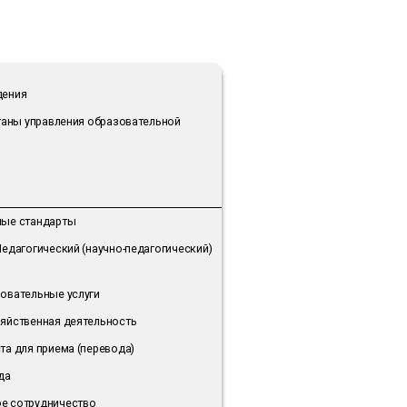
дения
рганы управления образовательной
ные стандарты
Педагогический (научно-педагогический)
овательные услуги
яйственная деятельность
та для приема (перевода)
да
е сотрудничество