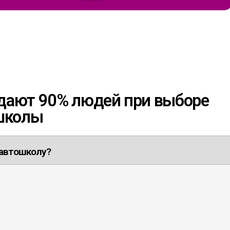
адают 90% людей при выборе
школы
 автошколу?