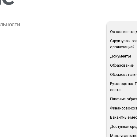
ельности
Основные све
Структура и о
организацией
Документы
Образование
Образователь
Руководство. 
состав
Платные образ
Финансово-хоз
Вакантные мес
Доступная сре
Международно