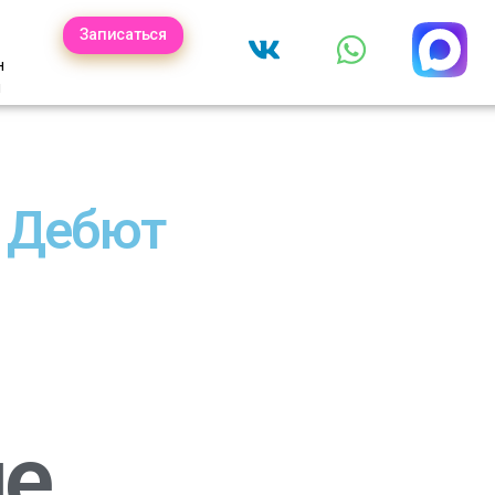
Записаться
н
ы
 Дебют
ие